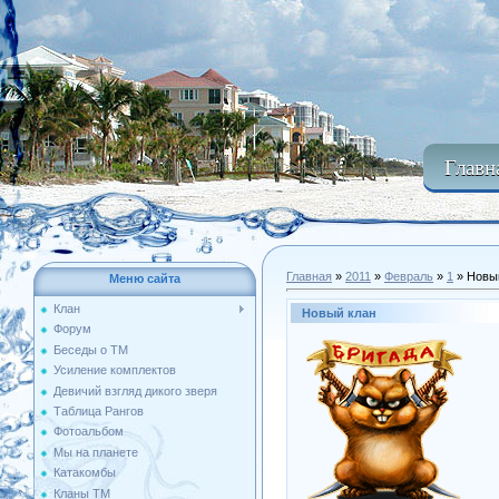
Главн
Главная
»
2011
»
Февраль
»
1
» Новы
Меню сайта
Клан
Новый клан
Форум
Беседы о ТМ
Усиление комплектов
Девичий взгляд дикого зверя
Таблица Рангов
Фотоальбом
Мы на планете
Катакомбы
Кланы ТМ