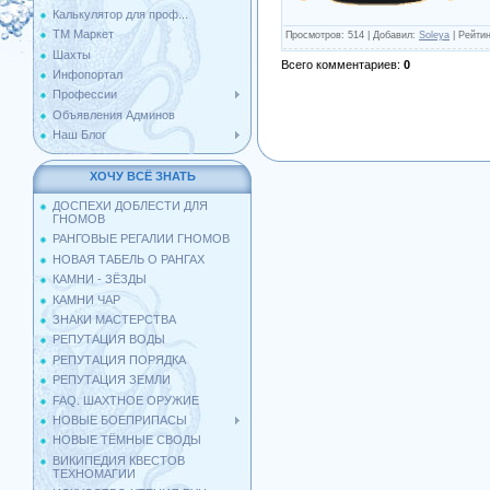
Калькулятор для проф...
ТМ Маркет
Просмотров
: 514 |
Добавил
:
Soleya
|
Рейтин
Шахты
Всего комментариев
:
0
Инфопортал
Профессии
Объявления Админов
Наш Блог
ХОЧУ ВСЁ ЗНАТЬ
ДОСПЕХИ ДОБЛЕСТИ ДЛЯ
ГНОМОВ
РАНГОВЫЕ РЕГАЛИИ ГНОМОВ
НОВАЯ ТАБЕЛЬ О РАНГАХ
КАМНИ - ЗЁЗДЫ
КАМНИ ЧАР
ЗНАКИ МАСТЕРСТВА
РЕПУТАЦИЯ ВОДЫ
РЕПУТАЦИЯ ПОРЯДКА
РЕПУТАЦИЯ ЗЕМЛИ
FAQ. ШАХТНОЕ ОРУЖИЕ
НОВЫЕ БОЕПРИПАСЫ
НОВЫЕ ТЁМНЫЕ СВОДЫ
ВИКИПЕДИЯ КВЕСТОВ
ТЕХНОМАГИИ