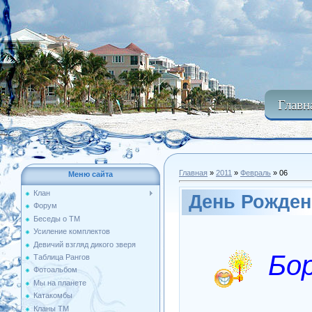
Главн
Главная
»
2011
»
Февраль
»
06
Меню сайта
Клан
День Рожден
Форум
Беседы о ТМ
Усиление комплектов
Девичий взгляд дикого зверя
Бор
Таблица Рангов
Фотоальбом
Мы на планете
Катакомбы
Кланы ТМ