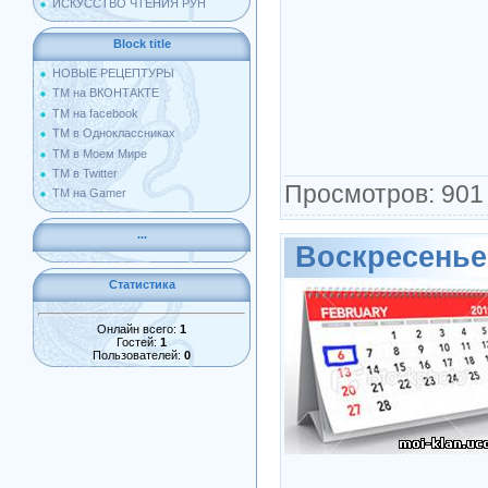
ИСКУССТВО ЧТЕНИЯ РУН
Block title
НОВЫЕ РЕЦЕПТУРЫ
ТМ на ВКОНТАКТЕ
ТМ на facebook
ТМ в Одноклассниках
ТМ в Моем Мире
ТМ в Twitter
Просмотров: 901
ТМ на Gamer
...
Воскресенье
Статистика
Онлайн всего:
1
Гостей:
1
Пользователей:
0