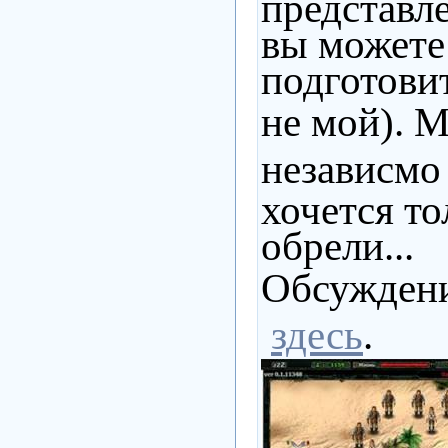
представл
вы можете
подготови
не мой).
М
независмо
хочется то
обрели...
Обсуждени
здесь
.