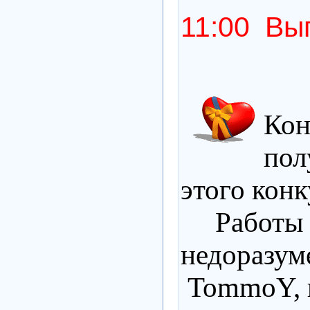
11:00 Вып
Кон
пол
этого конк
Работ
недоразум
TommoY,