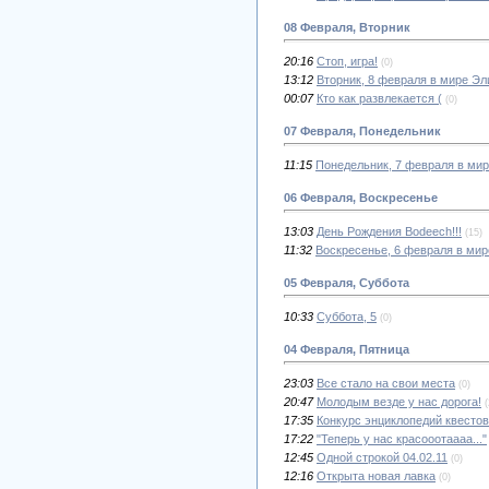
08 Февраля, Вторник
20:16
Стоп, игра!
(0)
13:12
Вторник, 8 февраля в мире Эл
00:07
Кто как развлекается (
(0)
07 Февраля, Понедельник
11:15
Понедельник, 7 февраля в ми
06 Февраля, Воскресенье
13:03
День Рождения Bodeech!!!
(15)
11:32
Воскресенье, 6 февраля в ми
05 Февраля, Суббота
10:33
Суббота, 5
(0)
04 Февраля, Пятница
23:03
Все стало на свои места
(0)
20:47
Молодым везде у нас дорога!
(
17:35
Конкурс энциклопедий квестов
17:22
"Теперь у нас красооотаааа..."
12:45
Одной строкой 04.02.11
(0)
12:16
Открыта новая лавка
(0)