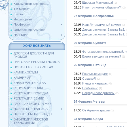
09:49
Широкая Масленица!
(1)
Калькулятор для проф...
01:16
И почто гномов обделили?!
(2)
ТМ Маркет
Шахты
27 Февраля, Воскресенье
Инфопортал
Профессии
22:06
Наш Литературный кружок
(0)
21:02
Даешь раскопки! Залежь №2.
Объявления Админов
(
00:38
Даешь раскопки! Залежь №1.
(
Наш Блог
26 Февраля, Суббота
ХОЧУ ВСЁ ЗНАТЬ
15:26
Фотогалерея пользователей, 
ДОСПЕХИ ДОБЛЕСТИ ДЛЯ
00:41
Ёжики выходят из тумана?
ГНОМОВ
(2)
РАНГОВЫЕ РЕГАЛИИ ГНОМОВ
25 Февраля, Пятница
НОВАЯ ТАБЕЛЬ О РАНГАХ
КАМНИ - ЗЁЗДЫ
21:18
Реальные медали
(1)
КАМНИ ЧАР
19:26
С лавкой!
(0)
ЗНАКИ МАСТЕРСТВА
18:04
И еще о наградах
(0)
РЕПУТАЦИЯ ВОДЫ
17:47
Прибыли-с
(2)
16:28
Награды победителям
РЕПУТАЦИЯ ПОРЯДКА
(2)
РЕПУТАЦИЯ ЗЕМЛИ
24 Февраля, Четверг
FAQ. ШАХТНОЕ ОРУЖИЕ
НОВЫЕ БОЕПРИПАСЫ
17:55
От Администрации
(1)
НОВЫЕ ТЁМНЫЕ СВОДЫ
23 Февраля, Среда
ВИКИПЕДИЯ КВЕСТОВ
ТЕХНОМАГИИ