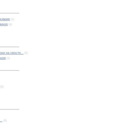
лхимию
(1)
линор
(4)
ки на хвосте...
(0)
инор
(1)
(0)
..
(0)