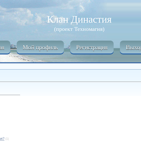
Клан Династия
(проект Техномагия)
ая
Мой профиль
Регистрация
Выхо
оя?
(1)