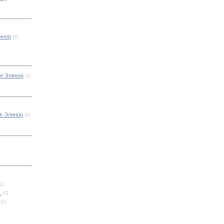
инор
(0)
ре Элинор
(2)
ре Элинор
(0)
2)
.
(0)
(0)