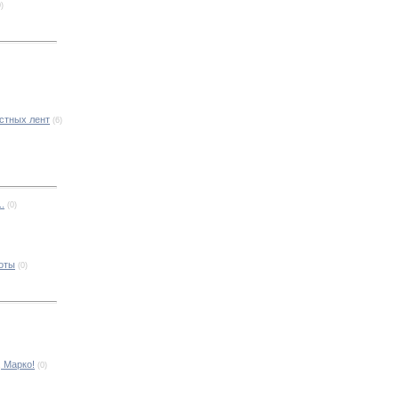
0)
стных лент
(6)
.
(0)
оты
(0)
, Марко!
(0)