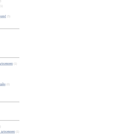
0)
(1)
чин!
(5)
 алхимию
(1)
айн
(0)
)
а алхимию
(1)