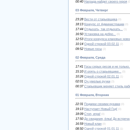
00:40
Награда найдет своего героя
(
03 Февраля, Четверг
23:28
Вести от старьевщика
(0)
18:13
Конкурс от Администрации
(0)
17:44
Отдыхать, так отдыхать...
(1)
16:50
Установка на добро...
(0)
12:53
Итоги конкурса клановых ново
10:14
Одной строкой 03.02.11
(2)
09:52
Новые госы
(2)
02 Февраля, Среда
17:41
Госы серых ресов и не только..
15:10
И опять о старьевщике...
(0)
10:26
Одной строкой 02.01.11
(1)
02:01
Оч.умелые ручки
(3)
00:37
Старьевщик меняет стиль раб
01 Февраля, Вторник
22:31
Подарки своими руками
(0)
19:13
Наступает Новый Год!
(0)
18:09
Стоп, игра!
(0)
17:50
До свидания, ёлка! До встречи
16:59
Новый клан
(0)
08:50
Одной строкой 01.01.11
(1)