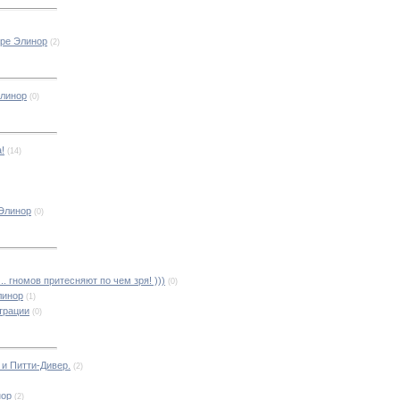
ире Элинор
(2)
Элинор
(0)
!
(14)
 Элинор
(0)
.. гномов притесняют по чем зря! )))
(0)
линор
(1)
трации
(0)
и Питти-Дивер.
(2)
нор
(2)