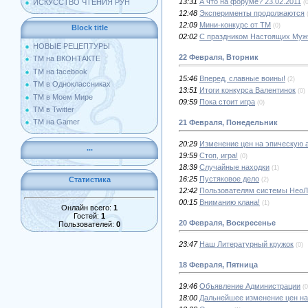
13:31
А что на форуме? 23.02.2011
ИСКУССТВО ЧТЕНИЯ РУН
(
12:48
Эксперименты продолжаются
12:09
Мини-конкурс от ТМ
(0)
Block title
02:02
С праздником Настоящих Муж
НОВЫЕ РЕЦЕПТУРЫ
22 Февраля, Вторник
ТМ на ВКОНТАКТЕ
ТМ на facebook
15:46
Вперед, славные воины!
(2)
ТМ в Одноклассниках
13:51
Итоги конкурса Валентинок
(0)
ТМ в Моем Мире
09:59
Пока стоит игра
(0)
ТМ в Twitter
ТМ на Gamer
21 Февраля, Понедельник
20:29
Изменение цен на эпическую
...
19:59
Стоп, игра!
(0)
18:39
Случайные находки
(1)
16:25
Пустяковое дело
Статистика
(2)
12:42
Пользователям системы НеоЛ
00:15
Вниманию клана!
(1)
Онлайн всего:
1
Гостей:
1
20 Февраля, Воскресенье
Пользователей:
0
23:47
Наш Литературный кружок
(0)
18 Февраля, Пятница
19:46
Объявление Администрации
(0
18:00
Дальнейшее изменение цен н