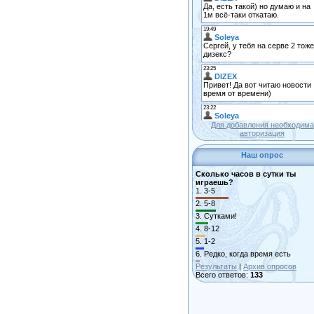
Для добавления необходима
авторизация
Наш опрос
Сколько часов в сутки ты
играешь?
1.
3-5
2.
5-8
3.
Сутками!
4.
8-12
5.
1-2
6.
Редко, когда время есть
Результаты
|
Архив опросов
Всего ответов:
133