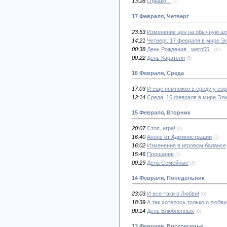
13:28
Однако...
(1)
17 Февраля, Четверг
23:53
Изменение цен на обычную а
14:21
Четверг, 17 февраля в мире Э
00:38
День Рождения _wern55_
(12)
00:22
День Карателя
(5)
16 Февраля, Среда
17:03
И еще немножко в среду у соро
12:14
Среда, 16 февраля в мире Эл
15 Февраля, Вторник
20:07
Стоп, игра!
(0)
16:40
Анонс от Администрации
(1)
16:02
Изменения в игровом балансе
15:46
Прощание
(0)
00:29
Дела Семейные
(8)
14 Февраля, Понедельник
23:03
И все-таки о Любви!
(0)
18:39
А так хотелось только о любви.
00:14
День Влюбленных
(0)
13 Февраля, Воскресенье