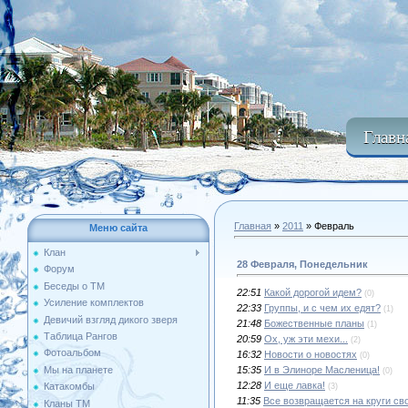
Главн
Главная
»
2011
»
Февраль
Меню сайта
Клан
28 Февраля, Понедельник
Форум
Беседы о ТМ
22:51
Какой дорогой идем?
(0)
Усиление комплектов
22:33
Группы, и с чем их едят?
(1)
Девичий взгляд дикого зверя
21:48
Божественные планы
(1)
Таблица Рангов
20:59
Ох, уж эти мехи...
(2)
Фотоальбом
16:32
Новости о новостях
(0)
15:35
И в Элиноре Масленица!
Мы на планете
(0)
12:28
И еще лавка!
Катакомбы
(3)
11:35
Все возвращается на круги св
Кланы ТМ