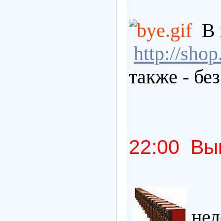
В
http://sho
также - бе
22:00 Вып
нед