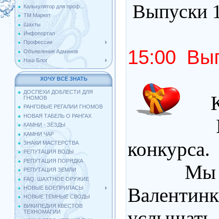
Выпуски 1,
Калькулятор для проф...
ТМ Маркет
Шахты
Инфопортал
Профессии
15:00 Вып
Объявления Админов
Наш Блог
ХОЧУ ВСЁ ЗНАТЬ
ДОСПЕХИ ДОБЛЕСТИ ДЛЯ
Ко
ГНОМОВ
РАНГОВЫЕ РЕГАЛИИ ГНОМОВ
НОВАЯ ТАБЕЛЬ О РАНГАХ
Ну 
КАМНИ - ЗЁЗДЫ
КАМНИ ЧАР
конкурса.
ЗНАКИ МАСТЕРСТВА
РЕПУТАЦИЯ ВОДЫ
РЕПУТАЦИЯ ПОРЯДКА
Мы 
РЕПУТАЦИЯ ЗЕМЛИ
FAQ. ШАХТНОЕ ОРУЖИЕ
Валентин
НОВЫЕ БОЕПРИПАСЫ
НОВЫЕ ТЁМНЫЕ СВОДЫ
ВИКИПЕДИЯ КВЕСТОВ
услышат
ТЕХНОМАГИИ