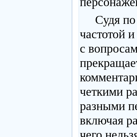
персонажей
Судя по
частотой и
с вопросам
прекращает
комментар
четкими р
разными пе
включая р
чего нельз