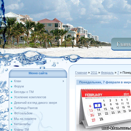
Главн
Главная
»
2011
»
Февраль
»
7
» Понед
Меню сайта
Клан
Понедельник, 7 февраля в мир
Форум
Беседы о ТМ
Усиление комплектов
Девичий взгляд дикого зверя
Таблица Рангов
Фотоальбом
Мы на планете
Катакомбы
Кланы ТМ