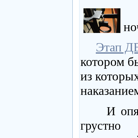
Се
н
Этап Д
котором б
из которы
наказание
И оп
грустно