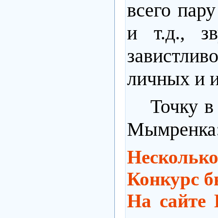
всего пару
и т.д., 
завистли
личных и 
Точку в с
Мымренка
Несколько
Конкурс б
На сайте 