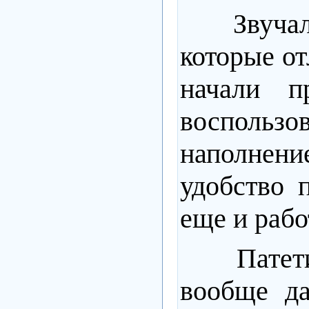
Звучала и
которые от
начали п
воспольз
наполнен
удобство 
еще и рабо
Патетиче
вообще да