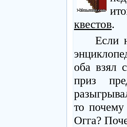
ито
квестов
.
Е
сли 
энциклопед
оба взял 
приз пр
разыгрывал
то почему
Огга? Поч