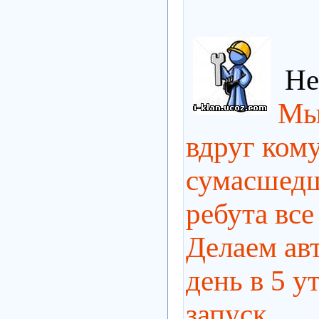
Не
Мым
вдруг ком
сумасшедш
ребута все
Делаем ав
день в 5 у
запуск.