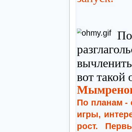
По
разглагол
вычленить
вот такой 
Мымрено
По планам -
игры, интер
рост. Перв