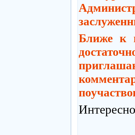
Админист
заслужен
Ближе к 
достаточ
приглаш
коммента
поучаство
Интересно