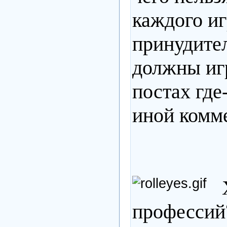
каждого иг
принудите
должны игр
постах где
иной комме
Хо
профессий