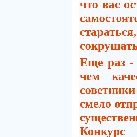
что вас ос
самостоят
старатьс
сокрушатьс
Еще раз - 
чем каче
советник
смело отп
существе
Конкурс 