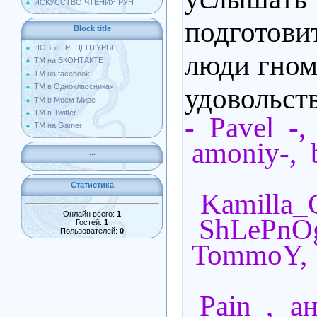
ИСКУССТВО ЧТЕНИЯ РУН
подготов
Block title
НОВЫЕ РЕЦЕПТУРЫ
люди гном
ТМ на ВКОНТАКТЕ
ТМ на facebook
ТМ в Одноклассниках
удовольст
ТМ в Моем Мире
ТМ в Twitter
- Pavel 
ТМ на Gamer
amoniy-,
...
Статистика
Kamilla_
Онлайн всего:
1
ShLePn
Гостей:
1
Пользователей:
0
TommoY
_Pain_,
а