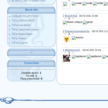
ИСКУССТВО ЧТЕНИЯ РУН
Block title
3
Butch412
(03.02.2011 13:49)
НОВЫЕ РЕЦЕПТУРЫ
0
ТМ на ВКОНТАКТЕ
soleya
ТМ на facebook
ТМ в Одноклассниках
2
Кармопонижатель
(03.02.2011 13:
ТМ в Моем Мире
0
ТМ в Twitter
ТМ на Gamer
1
Maximovich
(03.02.2011 13:23)
...
0
Статистика
Онлайн всего:
1
Гостей:
1
Пользователей:
0