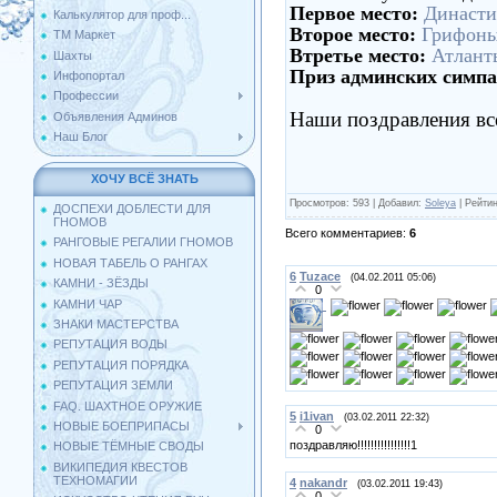
Первое место:
Династи
Калькулятор для проф...
Второе место:
Грифон
ТМ Маркет
Втретье место:
Атлант
Шахты
Приз админских симп
Инфопортал
Профессии
Наши поздравления в
Объявления Админов
Наш Блог
ХОЧУ ВСЁ ЗНАТЬ
Просмотров
: 593 |
Добавил
:
Soleya
|
Рейтин
ДОСПЕХИ ДОБЛЕСТИ ДЛЯ
ГНОМОВ
Всего комментариев
:
6
РАНГОВЫЕ РЕГАЛИИ ГНОМОВ
НОВАЯ ТАБЕЛЬ О РАНГАХ
6
Tuzace
(04.02.2011 05:06)
КАМНИ - ЗЁЗДЫ
0
КАМНИ ЧАР
ЗНАКИ МАСТЕРСТВА
РЕПУТАЦИЯ ВОДЫ
РЕПУТАЦИЯ ПОРЯДКА
РЕПУТАЦИЯ ЗЕМЛИ
FAQ. ШАХТНОЕ ОРУЖИЕ
5
i1ivan
(03.02.2011 22:32)
НОВЫЕ БОЕПРИПАСЫ
0
поздравляю!!!!!!!!!!!!!!!!1
НОВЫЕ ТЁМНЫЕ СВОДЫ
ВИКИПЕДИЯ КВЕСТОВ
ТЕХНОМАГИИ
4
nakandr
(03.02.2011 19:43)
0