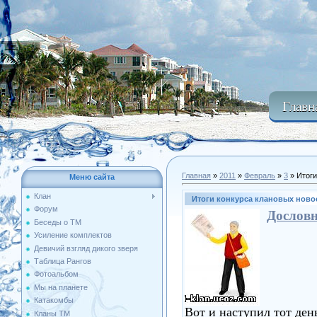
Главн
Главная
»
2011
»
Февраль
»
3
» Итоги
Меню сайта
Клан
Итоги конкурса клановых ново
Форум
Дослов
Беседы о ТМ
Усиление комплектов
Девичий взгляд дикого зверя
Таблица Рангов
Фотоальбом
Мы на планете
Катакомбы
Вот и наступил тот ден
Кланы ТМ