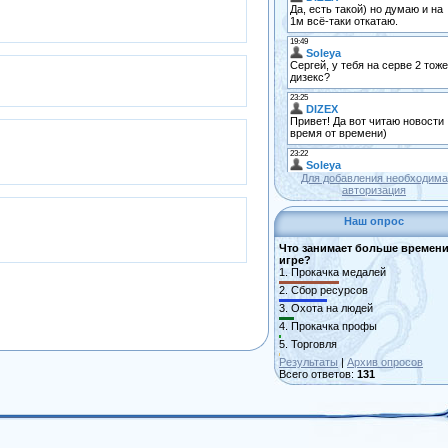
Для добавления необходима
авторизация
Наш опрос
Что занимает больше времени
игре?
1.
Прокачка медалей
2.
Сбор ресурсов
3.
Охота на людей
4.
Прокачка профы
5.
Торговля
Результаты
|
Архив опросов
Всего ответов:
131