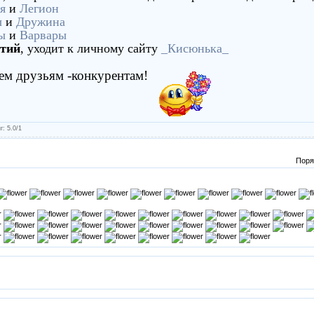
я
и
Легион
ы
и
Дружина
ы
и
Варвары
атий
, уходит к личному сайту
_Кисюнька_
сем друзьям -конкурентам!
г
:
5.0
/
1
Поря