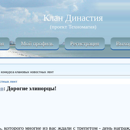
Клан Династия
(проект Техномагия)
ая
Мой профиль
Регистрация
Выхо
 конкурса клановых новостных лент
стных лент
но
: Дорогие элинорцы!
ь, которого многие из вас ждали с трепетом - день нагр