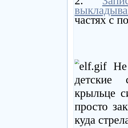
2. "
Зап
выкладыва
частях с 
Не 
детские 
крыльце си
просто за
куда стрела