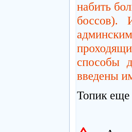
набить бол
боссов).
админски
проходящ
способы 
введены им
Топик еще 