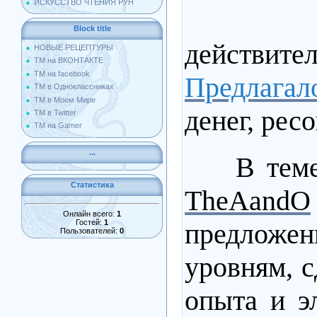
ИСКУССТВО ЧТЕНИЯ РУН
Block title
действит
НОВЫЕ РЕЦЕПТУРЫ
ТМ на ВКОНТАКТЕ
ТМ на facebook
Предлагал
ТМ в Одноклассниках
ТМ в Моем Мире
денег, ресо
ТМ в Twitter
ТМ на Gamer
...
В те
Статистика
TheAandO
Онлайн всего:
1
предложе
Гостей:
1
Пользователей:
0
уровням, с
опыта и э