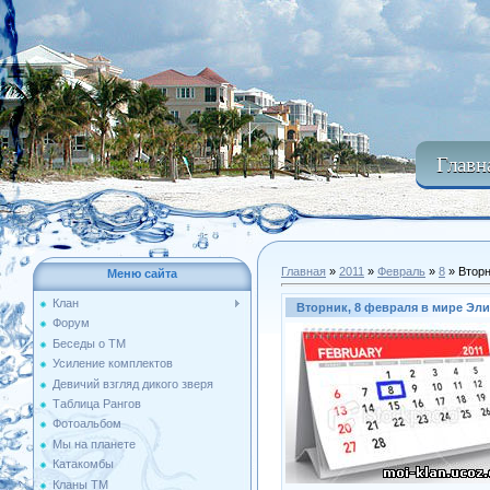
Главн
Главная
»
2011
»
Февраль
»
8
» Вторн
Меню сайта
Клан
Вторник, 8 февраля в мире Эл
Форум
Беседы о ТМ
Усиление комплектов
Девичий взгляд дикого зверя
Таблица Рангов
Фотоальбом
Мы на планете
Катакомбы
Кланы ТМ