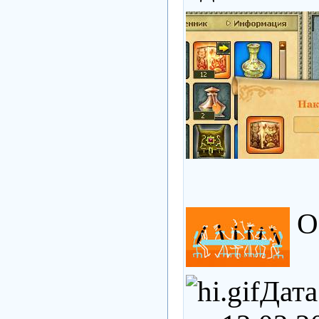
О 
Дата