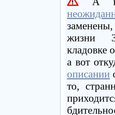
А во
неожидан
заменены,
жизни 30
кладовке о
а вот отку
описании
о
то, стран
приходи
бдительно