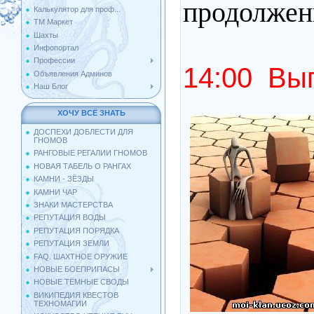
продолжени
Калькулятор для проф...
ТМ Маркет
Шахты
Инфопортал
Профессии
14:00 Вып
Объявления Админов
Наш Блог
ХОЧУ ВСЁ ЗНАТЬ
ДОСПЕХИ ДОБЛЕСТИ ДЛЯ
ГНОМОВ
РАНГОВЫЕ РЕГАЛИИ ГНОМОВ
НОВАЯ ТАБЕЛЬ О РАНГАХ
КАМНИ - ЗЁЗДЫ
КАМНИ ЧАР
ЗНАКИ МАСТЕРСТВА
РЕПУТАЦИЯ ВОДЫ
РЕПУТАЦИЯ ПОРЯДКА
РЕПУТАЦИЯ ЗЕМЛИ
FAQ. ШАХТНОЕ ОРУЖИЕ
НОВЫЕ БОЕПРИПАСЫ
НОВЫЕ ТЁМНЫЕ СВОДЫ
ВИКИПЕДИЯ КВЕСТОВ
ТЕХНОМАГИИ