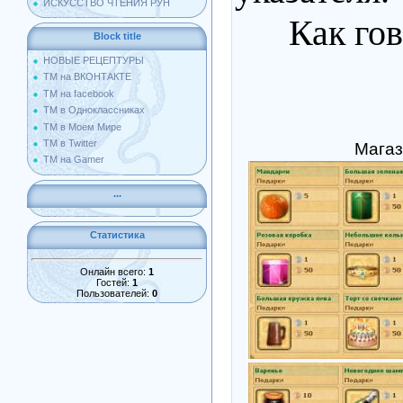
ИСКУССТВО ЧТЕНИЯ РУН
Как говор
Block title
НОВЫЕ РЕЦЕПТУРЫ
ТМ на ВКОНТАКТЕ
ТМ на facebook
ТМ в Одноклассниках
ТМ в Моем Мире
ТМ в Twitter
Мага
ТМ на Gamer
...
Статистика
Онлайн всего:
1
Гостей:
1
Пользователей:
0