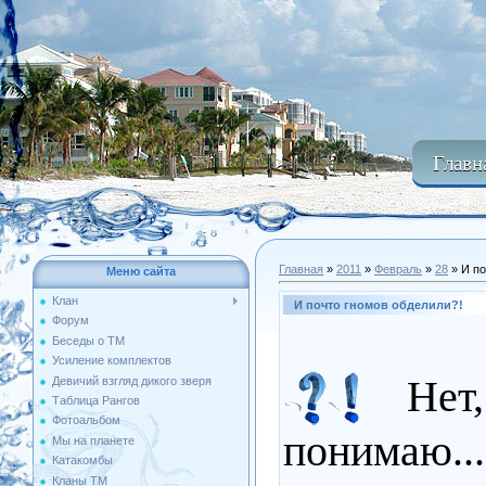
Главн
Главная
»
2011
»
Февраль
»
28
» И по
Меню сайта
Клан
И почто гномов обделили?!
Форум
Беседы о ТМ
Усиление комплектов
Нет, н
Девичий взгляд дикого зверя
Таблица Рангов
Фотоальбом
понимаю..
Мы на планете
Катакомбы
Кланы ТМ