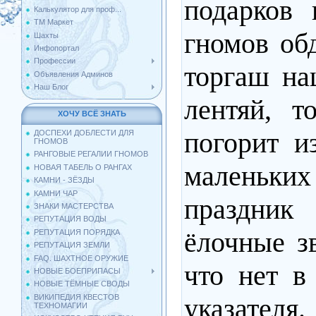
подарков
Калькулятор для проф...
ТМ Маркет
гномов об
Шахты
Инфопортал
Профессии
торгаш на
Объявления Админов
Наш Блог
лентяй, т
ХОЧУ ВСЁ ЗНАТЬ
погорит и
ДОСПЕХИ ДОБЛЕСТИ ДЛЯ
ГНОМОВ
РАНГОВЫЕ РЕГАЛИИ ГНОМОВ
маленьких 
НОВАЯ ТАБЕЛЬ О РАНГАХ
КАМНИ - ЗЁЗДЫ
КАМНИ ЧАР
праздник 
ЗНАКИ МАСТЕРСТВА
РЕПУТАЦИЯ ВОДЫ
ёлочные зв
РЕПУТАЦИЯ ПОРЯДКА
РЕПУТАЦИЯ ЗЕМЛИ
FAQ. ШАХТНОЕ ОРУЖИЕ
что нет в
НОВЫЕ БОЕПРИПАСЫ
НОВЫЕ ТЁМНЫЕ СВОДЫ
указателя.
ВИКИПЕДИЯ КВЕСТОВ
ТЕХНОМАГИИ