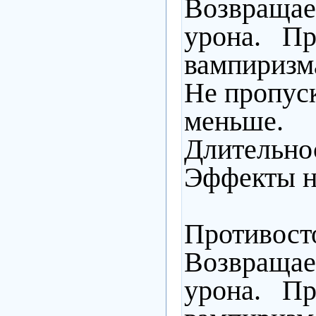
Возвраща
урона. П
вампиризм
Не пропуск
меньше.
Длительнос
Эффекты н
Противосто
Возвраща
урона. П