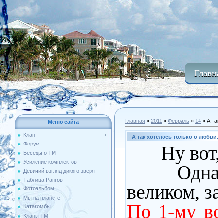
Главн
Главная
»
2011
»
Февраль
»
14
» А та
Меню сайта
Клан
А так хотелось только о любви.
Форум
Ну вот, х
Беседы о ТМ
Усиление комплектов
Однако, 
Девичий взгляд дикого зверя
Таблица Рангов
великом, з
Фотоальбом
Мы на планете
По 1-му в
Катакомбы
Кланы ТМ