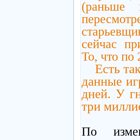
(раньше 
пересмот
старьевщи
сейчас пр
То, что по
Есть така
данные иг
дней. У г
три милли
По изме