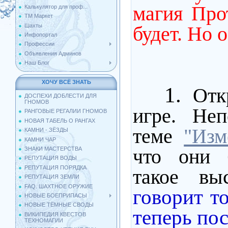
магия Про
Калькулятор для проф...
ТМ Маркет
будет. Но 
Шахты
Инфопортал
Профессии
Объявления Админов
Наш Блог
ХОЧУ ВСЁ ЗНАТЬ
1.
Откр
ДОСПЕХИ ДОБЛЕСТИ ДЛЯ
ГНОМОВ
игре. Непо
РАНГОВЫЕ РЕГАЛИИ ГНОМОВ
НОВАЯ ТАБЕЛЬ О РАНГАХ
теме
"Изм
КАМНИ - ЗЁЗДЫ
КАМНИ ЧАР
что они 
ЗНАКИ МАСТЕРСТВА
РЕПУТАЦИЯ ВОДЫ
РЕПУТАЦИЯ ПОРЯДКА
такое
вы
РЕПУТАЦИЯ ЗЕМЛИ
FAQ. ШАХТНОЕ ОРУЖИЕ
говорит то
НОВЫЕ БОЕПРИПАСЫ
НОВЫЕ ТЁМНЫЕ СВОДЫ
теперь по
ВИКИПЕДИЯ КВЕСТОВ
ТЕХНОМАГИИ