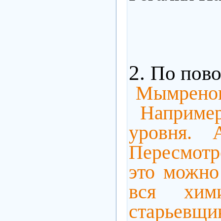
2.
По пово
Мымренок:
Например
уровня. 
Пересмотре
это можно
вся хим
старьевщ