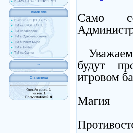
ИСКУССТВО ЧТЕНИЯ РУН
Block title
Само с
НОВЫЕ РЕЦЕПТУРЫ
Админист
ТМ на ВКОНТАКТЕ
ТМ на facebook
ТМ в Одноклассниках
ТМ в Моем Мире
ТМ в Twitter
Уважаемы
ТМ на Gamer
будут пр
...
игровом ба
Статистика
Онлайн всего:
1
Гостей:
1
Магия
Пользователей:
0
Противост