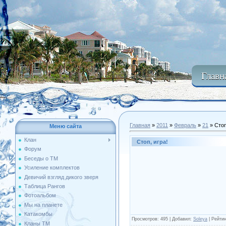
Главн
Главная
»
2011
»
Февраль
»
21
» Стоп
Меню сайта
Клан
Стоп, игра!
Форум
Беседы о ТМ
Усиление комплектов
Девичий взгляд дикого зверя
Таблица Рангов
Фотоальбом
Мы на планете
Катакомбы
Просмотров
: 495 |
Добавил
:
Soleya
|
Рейтин
Кланы ТМ